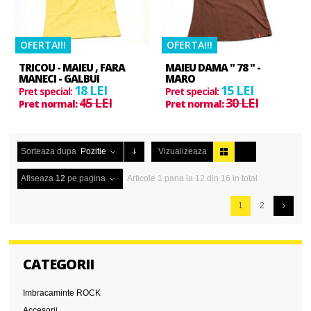
OFERTA!!!
OFERTA!!!
TRICOU - MAIEU , FARA
MAIEU DAMA " 78 " -
MANECI - GALBUI
MARO
18 LEI
15 LEI
Pret special:
Pret special:
45 LEI
30 LEI
Pret normal:
Pret normal:
Sorteaza dupa
Pozitie
Vizualizeaza
Afiseaza
12
pe pagina
Articole 1 pana la 12 din 16 in total
1
2
CATEGORII
Imbracaminte ROCK
Accesorii