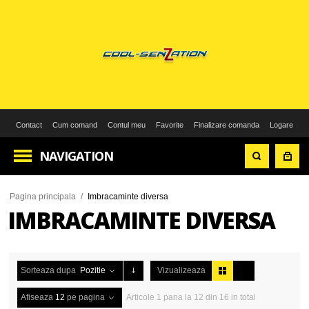
Contact
Cum comand
Contul meu
Favorite
Finalizare comanda
Logare
NAVIGATION
Pagina principala
/
Imbracaminte diversa
IMBRACAMINTE DIVERSA
Sorteaza dupa
Pozitie
Vizualizeaza
Afiseaza
12
pe pagina
Articole 1 pana la 12 din 16 in total