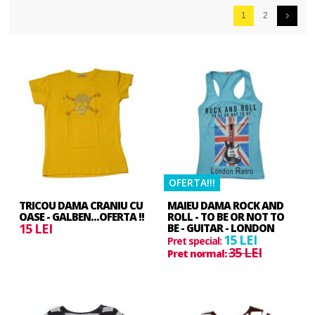
1
2
OFERTA!!!
TRICOU DAMA CRANIU CU
MAIEU DAMA ROCK AND
OASE - GALBEN...OFERTA !!
ROLL - TO BE OR NOT TO
15 LEI
BE - GUITAR - LONDON
15 LEI
Pret special:
35 LEI
Pret normal: