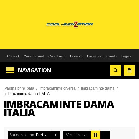
Contact
Cum comand
Contul meu
Favorite
Finalizare comanda
Logare
NAVIGATION
Pagina principala
/
Imbracaminte diversa
/
Imbracaminte dama
/
Imbracaminte dama ITALIA
IMBRACAMINTE DAMA
ITALIA
Sorteaza dupa
Pret
Vizualizeaza