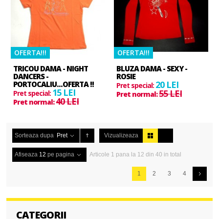
OFERTA!!!
OFERTA!!!
TRICOU DAMA - NIGHT
BLUZA DAMA - SEXY -
DANCERS -
ROSIE
20 LEI
PORTOCALIU...OFERTA !!
Pret special:
15 LEI
55 LEI
Pret special:
Pret normal:
40 LEI
Pret normal:
Sorteaza dupa
Pret
Vizualizeaza
Afiseaza
12
pe pagina
Articole 1 pana la 12 din 40 in total
1
2
3
4
CATEGORII