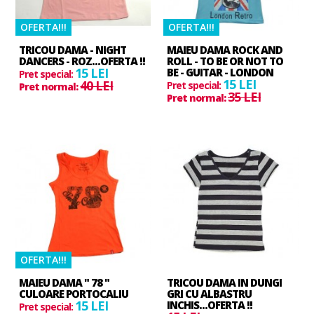
OFERTA!!!
OFERTA!!!
TRICOU DAMA - NIGHT
MAIEU DAMA ROCK AND
DANCERS - ROZ...OFERTA !!
ROLL - TO BE OR NOT TO
15 LEI
BE - GUITAR - LONDON
Pret special:
15 LEI
40 LEI
Pret special:
Pret normal:
35 LEI
Pret normal:
OFERTA!!!
MAIEU DAMA " 78 "
TRICOU DAMA IN DUNGI
CULOARE PORTOCALIU
GRI CU ALBASTRU
15 LEI
INCHIS...OFERTA !!
Pret special: