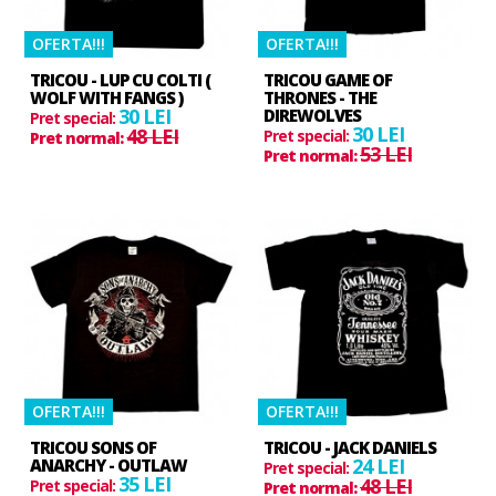
OFERTA!!!
OFERTA!!!
TRICOU - LUP CU COLTI (
TRICOU GAME OF
WOLF WITH FANGS )
THRONES - THE
30 LEI
DIREWOLVES
Pret special:
30 LEI
48 LEI
Pret special:
Pret normal:
53 LEI
Pret normal:
HOT
OFERTA!!!
HOT
OFERTA!!!
TRICOU SONS OF
TRICOU - JACK DANIELS
24 LEI
ANARCHY - OUTLAW
Pret special:
35 LEI
48 LEI
Pret special:
Pret normal: