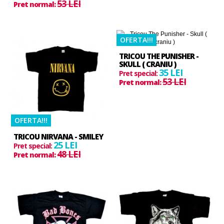
53 LEI
Pret normal:
HOT
OFERTA!!!
TRICOU THE PUNISHER -
SKULL ( CRANIU )
35 LEI
Pret special:
53 LEI
Pret normal:
HOT
OFERTA!!!
TRICOU NIRVANA - SMILEY
25 LEI
Pret special:
48 LEI
Pret normal: