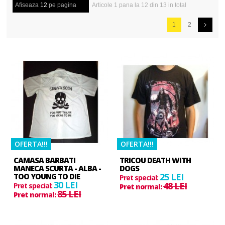
Afiseaza
12
pe pagina
Articole 1 pana la 12 din 13 in total
1
2
HOT
OFERTA!!!
HOT
OFERTA!!!
CAMASA BARBATI
TRICOU DEATH WITH
MANECA SCURTA - ALBA -
DOGS
25 LEI
TOO YOUNG TO DIE
Pret special:
30 LEI
48 LEI
Pret special:
Pret normal:
85 LEI
Pret normal: