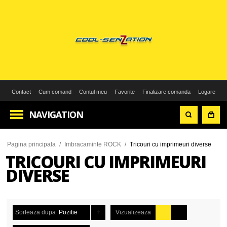
Contact
Cum comand
Contul meu
Favorite
Finalizare comanda
Logare
NAVIGATION
Pagina principala
/
Imbracaminte ROCK
/
Tricouri cu imprimeuri diverse
TRICOURI CU IMPRIMEURI
DIVERSE
Sorteaza dupa
Pozitie
Vizualizeaza