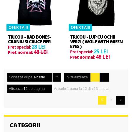
OFERTA!!!
OFERTA!!!
TRICOU - BAD BONES-
TRICOU - LUP CU OCHII
CRANIU SI CRUCE FIER
VERZI ( WOLF WITH GREEN
28 LEI
EYES )
Pret special:
25 LEI
48 LEI
Pret special:
Pret normal:
48 LEI
Pret normal:
Sorteaza dupa
Pozitie
Vizualizeaza
Afiseaza
12
pe pagina
Articole 1 pana la 12 din 13 in total
1
2
CATEGORII